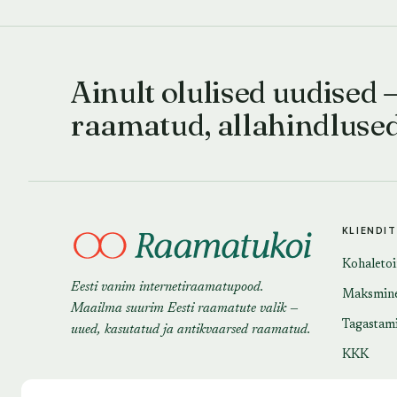
Ainult olulised uudised 
raamatud, allahindluse
KLIENDI
Kohaleto
Eesti vanim internetiraamatupood.
Maksmin
Maailma suurim Eesti raamatute valik —
Tagastam
uued, kasutatud ja antikvaarsed raamatud.
KKK