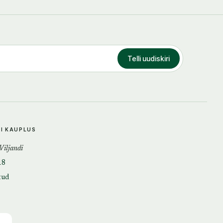
Telli uudiskiri
DI KAUPLUS
 Viljandi
18
tud