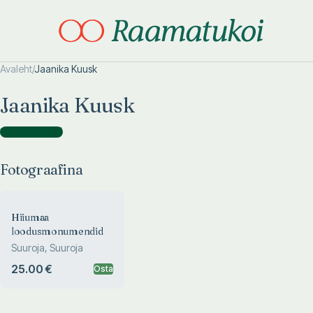
Avaleht
/
Jaanika Kuusk
Otsi täpsemalt
Otsi täpsemalt
Jaanika Kuusk
Fotograafina
(
1
)
Fotograafina
Hiiumaa
loodusmonumendid
Suuroja, Suuroja
25.00 €
Osta