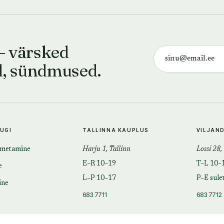
— värsked
d, sündmused.
TUGI
TALLINNA KAUPLUS
VILJAN
imetamine
Harju 1, Tallinn
Lossi 28,
E–R 10–19
T–L 10–
e
L–P 10–17
P–E sule
ine
683 7711
683 7712