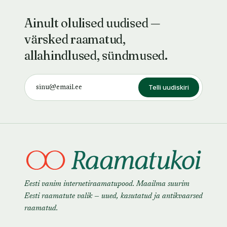
Ainult olulised uudised —
värsked raamatud,
allahindlused, sündmused.
Telli uudiskiri
Eesti vanim internetiraamatupood. Maailma suurim
Eesti raamatute valik — uued, kasutatud ja antikvaarsed
raamatud.