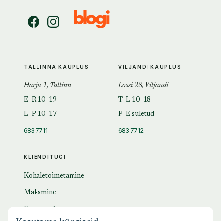
TALLINNA KAUPLUS
VILJANDI KAUPLUS
Harju 1, Tallinn
Lossi 28, Viljandi
E–R 10–19
T–L 10–18
L–P 10–17
P–E suletud
683 7711
683 7712
KLIENDITUGI
Kohaletoimetamine
Maksmine
Tagastamine