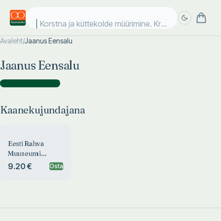
Korstna ja küttekolde müürimine. Krohvimine. Pla
Avaleht
/
Jaanus Eensalu
Täpsem
Täpsem
Jaanus Eensalu
otsing
otsing
Kaanekujundajana
(
1
)
Kaanekujundajana
Eesti Rahva
Muuseumi
aastaraamat
9.20 €
Osta