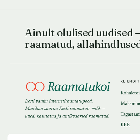
Ainult olulised uudised 
raamatud, allahindluse
KLIENDI
Kohaleto
Eesti vanim internetiraamatupood.
Maksmin
Maailma suurim Eesti raamatute valik —
Tagastam
uued, kasutatud ja antikvaarsed raamatud.
KKK