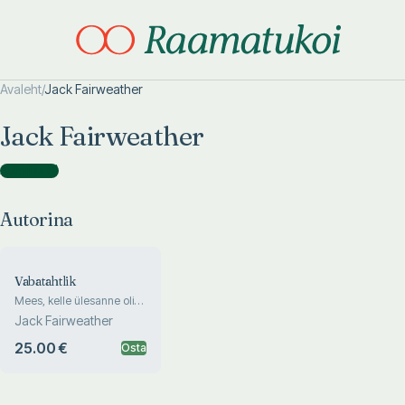
Avaleht
/
Jack Fairweather
Otsi täpsemalt
Otsi täpsemalt
Jack Fairweather
Autorina
(
1
)
Autorina
Vabatahtlik
Mees, kelle ülesanne oli
hävitada Auschwitz
Jack Fairweather
25.00 €
Osta