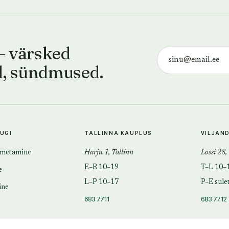
— värsked
d, sündmused.
TUGI
TALLINNA KAUPLUS
VILJAN
imetamine
Harju 1, Tallinn
Lossi 28,
E–R 10–19
T–L 10–
e
L–P 10–17
P–E sule
ine
683 7711
683 7712