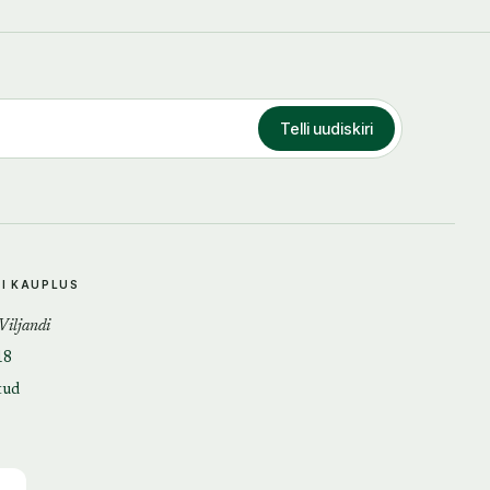
Telli uudiskiri
DI KAUPLUS
 Viljandi
18
tud