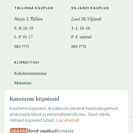
TALLINNA KAUPLUS
VILJANDI KAUPLUS
Harju 1, Tallinn
Lossi 28, Viljandi
E–R 10–19
T–L 10–18
L–P 10–17
P–E suletud
683 7711
683 7712
KLIENDITUGI
Kohaletoimetamine
Maksmine
Tagastamine
Kasutame küpsiseid
KKK
Kasutame küpsiseid, et pakkuda paremat kasutuskogemust,
analüüsida liiklust ja personaliseerida sisu. Saad valida,
milliseid küpsiseid lubad.
Loe lahemalt
© 1995–
2026
Kuutõrvaja OÜ · reg. 10463994
Luba kõik
Ainult vajalikud
Kohanda
·
·
·
Kasutustingimused
Privaatsus
Andmete kustutamine
Küpsised