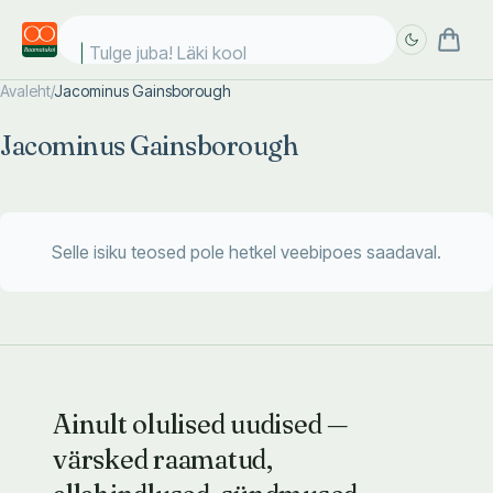
Tulge juba! Läki kooli
Avaleht
/
Jacominus Gainsborough
Täpsem
Täpsem
Jacominus Gainsborough
otsing
otsing
Selle isiku teosed pole hetkel veebipoes saadaval.
Ainult olulised uudised —
värsked raamatud,