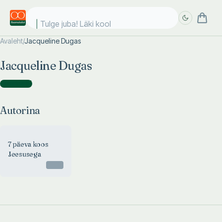
Tulge juba! Läki kooli
Avaleht
/
Jacqueline Dugas
Täpsem
Täpsem
Jacqueline Dugas
otsing
otsing
Autorina
(
1
)
Autorina
7 päeva koos
Jeesusega
Otsas