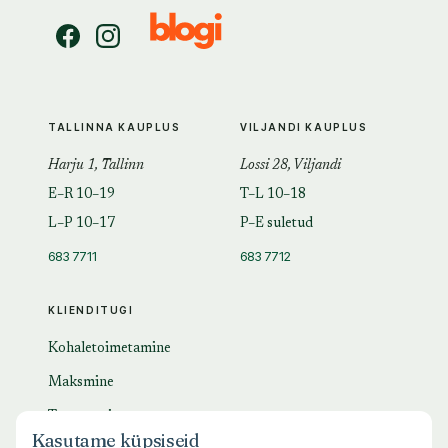
TALLINNA KAUPLUS
VILJANDI KAUPLUS
Harju 1, Tallinn
Lossi 28, Viljandi
E–R 10–19
T–L 10–18
L–P 10–17
P–E suletud
683 7711
683 7712
KLIENDITUGI
Kohaletoimetamine
Maksmine
Tagastamine
Kasutame küpsiseid