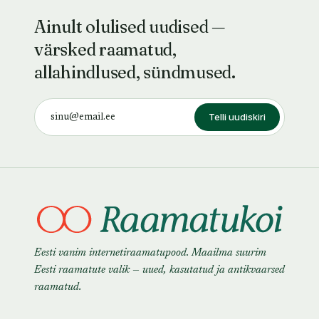
Ainult olulised uudised —
värsked raamatud,
allahindlused, sündmused.
Telli uudiskiri
Eesti vanim internetiraamatupood. Maailma suurim
Eesti raamatute valik — uued, kasutatud ja antikvaarsed
raamatud.