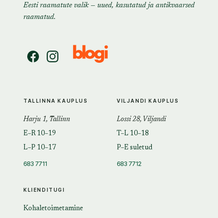
Eesti raamatute valik — uued, kasutatud ja antikvaarsed
raamatud.
TALLINNA KAUPLUS
VILJANDI KAUPLUS
Harju 1, Tallinn
Lossi 28, Viljandi
E–R 10–19
T–L 10–18
L–P 10–17
P–E suletud
683 7711
683 7712
KLIENDITUGI
Kohaletoimetamine