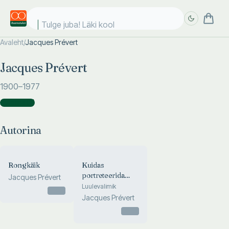
Tulge juba! Läki kooli
Avaleht
/
Jacques Prévert
Täpsem
Täpsem
Jacques Prévert
otsing
otsing
1900
–1977
Autorina
(
2
)
Autorina
Rongkäik
Kuidas
portreteerida
Jacques Prévert
lindu
Luulevalimik
Otsas
Jacques Prévert
Otsas