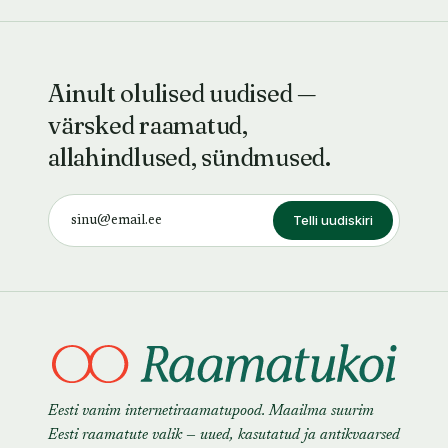
Ainult olulised uudised —
värsked raamatud,
allahindlused, sündmused.
Telli uudiskiri
Eesti vanim internetiraamatupood. Maailma suurim
Eesti raamatute valik — uued, kasutatud ja antikvaarsed