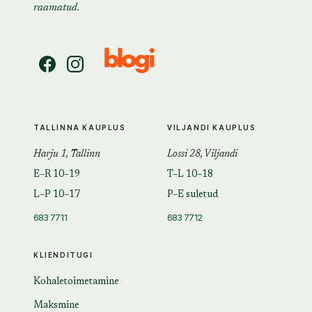
raamatud.
TALLINNA KAUPLUS
VILJANDI KAUPLUS
Harju 1, Tallinn
Lossi 28, Viljandi
E–R 10–19
T–L 10–18
L–P 10–17
P–E suletud
683 7711
683 7712
KLIENDITUGI
Kohaletoimetamine
Maksmine