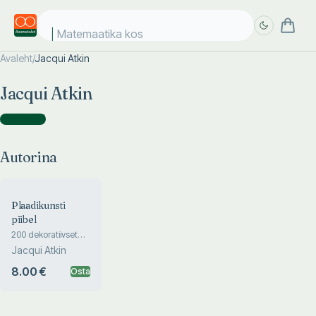
Matemaatika kosm
Avaleht
/
Jacqui Atkin
Täpsem
Täpsem
Jacqui Atkin
otsing
otsing
Autorina
(
1
)
Autorina
Plaadikunsti
piibel
200 dekoratiivset
kujundust koos
Jacqui Atkin
täpsete juhiste ja
diagrammidega
8.00 €
Osta