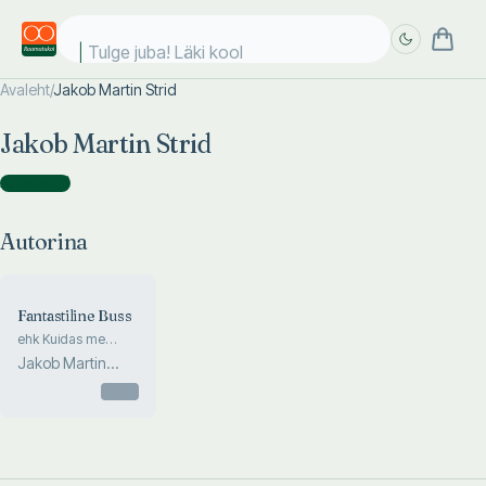
Tulge juba! Läki kooli
Avaleht
/
Jakob Martin Strid
Täpsem
Täpsem
Jakob Martin Strid
otsing
otsing
Autorina
(
1
)
Autorina
Fantastiline Buss
ehk Kuidas me
jõudsime punktist A
Jakob Martin
punkti B
Strid
Otsas