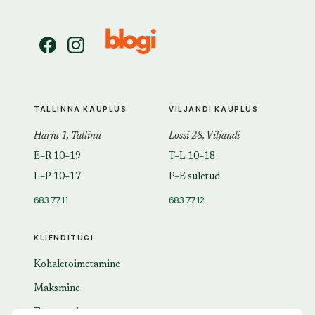
TALLINNA KAUPLUS
VILJANDI KAUPLUS
Harju 1, Tallinn
Lossi 28, Viljandi
E–R 10–19
T–L 10–18
L–P 10–17
P–E suletud
683 7711
683 7712
KLIENDITUGI
Kohaletoimetamine
Maksmine
Tagastamine