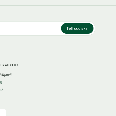
Telli uudiskiri
DI KAUPLUS
 Viljandi
18
tud