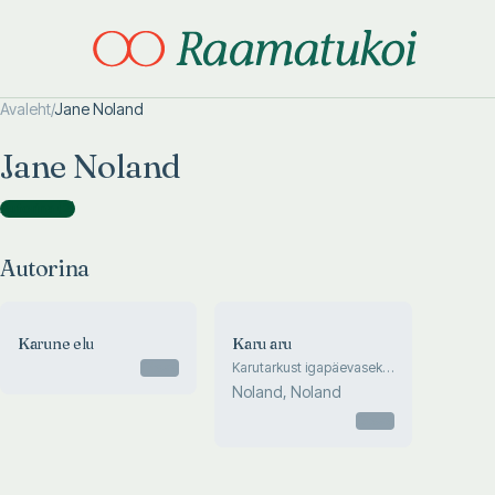
Avaleht
/
Jane Noland
Otsi täpsemalt
Otsi täpsemalt
Jane Noland
Autorina
(
2
)
Autorina
Karune elu
Karu aru
Otsas
Karutarkust igapäevaseks
kasutamiseks
Noland, Noland
Otsas