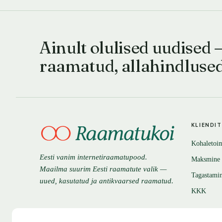
Ainult olulised uudised 
raamatud, allahindluse
KLIENDI
Kohaletoi
Eesti vanim internetiraamatupood.
Maksmine
Maailma suurim Eesti raamatute valik —
Tagastami
uued, kasutatud ja antikvaarsed raamatud.
KKK