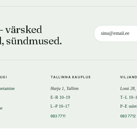
— värsked
d, sündmused.
TUGI
TALLINNA KAUPLUS
VILJAN
metamine
Harju 1, Tallinn
Lossi 28,
E–R 10–19
T–L 10–
L–P 10–17
P–E sule
ne
683 7711
683 7712