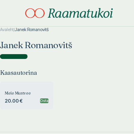
Avaleht
/
Janek Romanovitš
Otsi täpsemalt
Otsi täpsemalt
Janek Romanovitš
Kaasautorina
(
1
)
Kaasautorina
Meie Mustvee
20.00 €
Osta