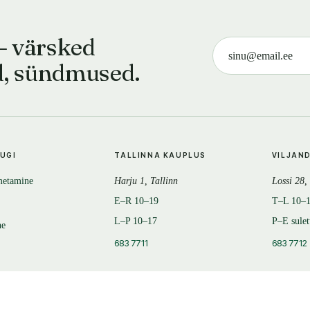
— värsked
d, sündmused.
TUGI
TALLINNA KAUPLUS
VILJAN
metamine
Harju 1, Tallinn
Lossi 28,
E–R 10–19
T–L 10–
L–P 10–17
P–E sule
ne
683 7711
683 7712