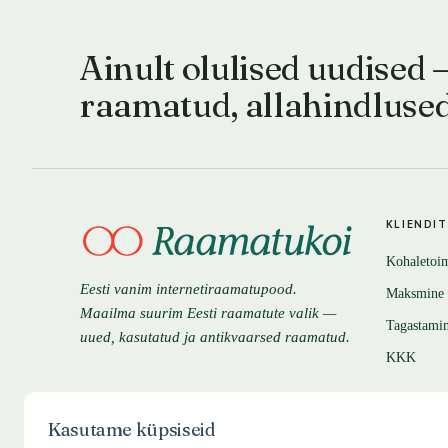
Ainult olulised uudised 
raamatud, allahindluse
KLIENDI
Kohaletoi
Eesti vanim internetiraamatupood.
Maksmine
Maailma suurim Eesti raamatute valik —
Tagastami
uued, kasutatud ja antikvaarsed raamatud.
KKK
Kasutame küpsiseid