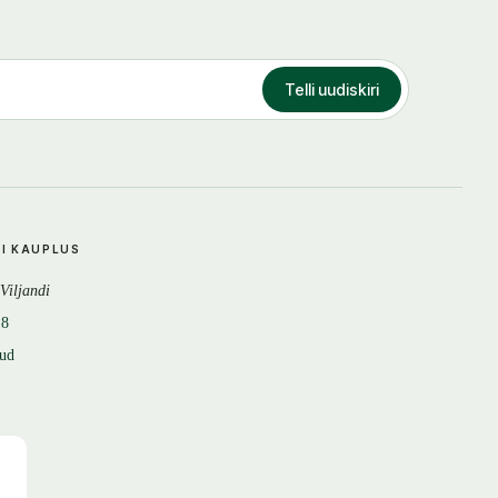
Telli uudiskiri
DI KAUPLUS
 Viljandi
18
tud