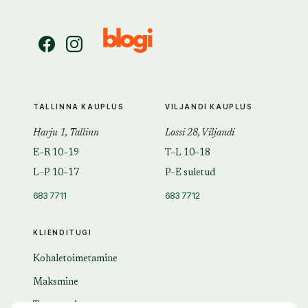
TALLINNA KAUPLUS
VILJANDI KAUPLUS
Harju 1, Tallinn
Lossi 28, Viljandi
E–R 10–19
T–L 10–18
L–P 10–17
P–E suletud
683 7711
683 7712
KLIENDITUGI
Kohaletoimetamine
Maksmine
Tagastamine