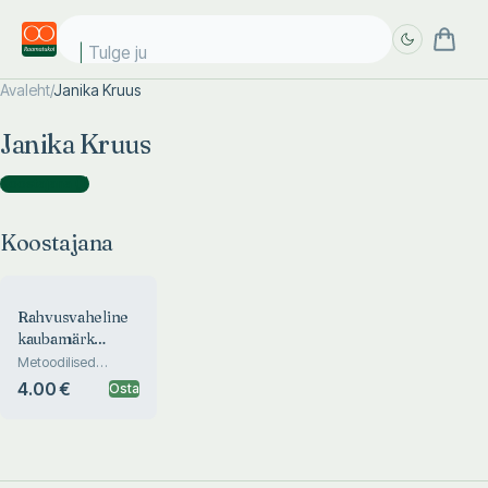
Tulge jub
Avaleht
/
Janika Kruus
Täpsem
Täpsem
Janika Kruus
otsing
otsing
Koostajana
(
1
)
Koostajana
Rahvusvaheline
kaubamärk
Madridi süsteemi
Metoodilised
juhised ja taotluse
alusel
4.00 €
Osta
täitmise juhend