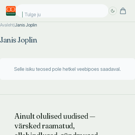
Tulge ju
Avaleht
/
Janis Joplin
Täpsem
Täpsem
Janis Joplin
otsing
otsing
Selle isiku teosed pole hetkel veebipoes saadaval.
Ainult olulised uudised —
värsked raamatud,