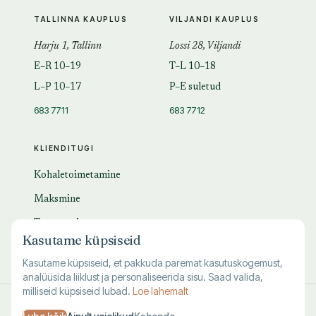
TALLINNA KAUPLUS
VILJANDI KAUPLUS
Harju 1, Tallinn
Lossi 28, Viljandi
E–R 10–19
T–L 10–18
L–P 10–17
P–E suletud
683 7711
683 7712
KLIENDITUGI
Kohaletoimetamine
Maksmine
Tagastamine
Kasutame küpsiseid
KKK
Kasutame küpsiseid, et pakkuda paremat kasutuskogemust,
analüüsida liiklust ja personaliseerida sisu. Saad valida,
milliseid küpsiseid lubad.
Loe lahemalt
© 1995–
2026
Kuutõrvaja OÜ · reg. 10463994