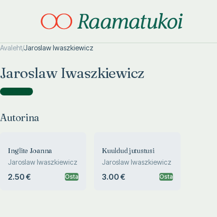
Avaleht
/
Jaroslaw Iwaszkiewicz
Otsi täpsemalt
Otsi täpsemalt
Jaroslaw Iwaszkiewicz
Autorina
(
2
)
Autorina
Inglite Joanna
Kuuldud jutustusi
Jaroslaw Iwaszkiewicz
Jaroslaw Iwaszkiewicz
2.50 €
3.00 €
Osta
Osta