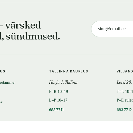
— värsked
d, sündmused.
TUGI
TALLINNA KAUPLUS
VILJAN
metamine
Harju 1, Tallinn
Lossi 28,
E–R 10–19
T–L 10–
L–P 10–17
P–E sule
ne
683 7711
683 7712