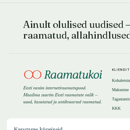
Ainult olulised uudised 
raamatud, allahindluse
KLIENDI
Kohaletoi
Eesti vanim internetiraamatupood.
Maksmine
Maailma suurim Eesti raamatute valik —
Tagastami
uued, kasutatud ja antikvaarsed raamatud.
KKK
Kasutame küpsiseid