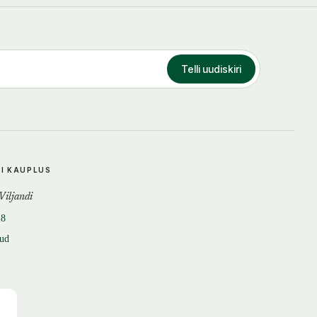
Telli uudiskiri
DI KAUPLUS
 Viljandi
18
tud