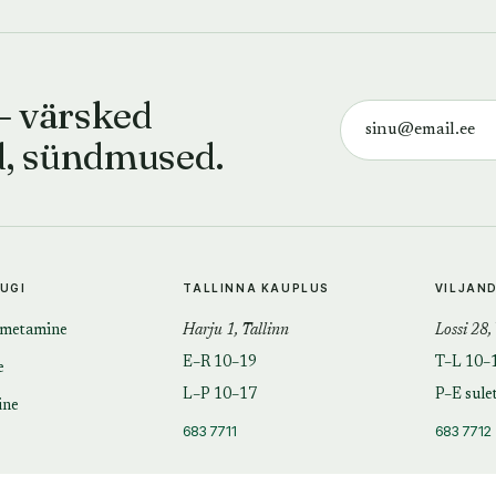
— värsked
d, sündmused.
TUGI
TALLINNA KAUPLUS
VILJAN
imetamine
Harju 1, Tallinn
Lossi 28,
E–R 10–19
T–L 10–
e
L–P 10–17
P–E sule
ine
683 7711
683 7712