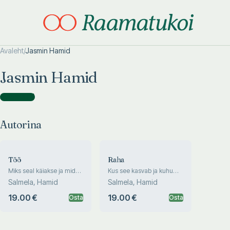
Avaleht
/
Jasmin Hamid
Otsi täpsemalt
Otsi täpsemalt
Jasmin Hamid
Autorina
(
2
)
Autorina
Töö
Raha
Miks seal käiakse ja mida
Kus see kasvab ja kuhu
tehakse?
kaob?
Salmela, Hamid
Salmela, Hamid
19.00 €
19.00 €
Osta
Osta