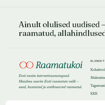
Ainult olulised uudised 
raamatud, allahindluse
KLIENDI
Kohaleto
Eesti vanim internetiraamatupood.
Maksmin
Maailma suurim Eesti raamatute valik —
Tagastam
uued, kasutatud ja antikvaarsed raamatud.
KKK