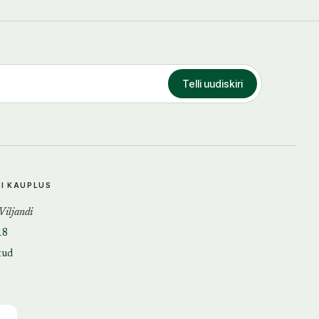
Telli uudiskiri
DI KAUPLUS
 Viljandi
18
tud