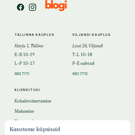
TALLINNA KAUPLUS
VILJANDI KAUPLUS
Harju 1, Tallinn
Lossi 28, Viljandi
E–R 10–19
T–L 10–18
L–P 10–17
P–E suletud
683 7711
683 7712
KLIENDITUGI
Kohaletoimetamine
Maksmine
Tagastamine
Kasutame küpsiseid
KKK