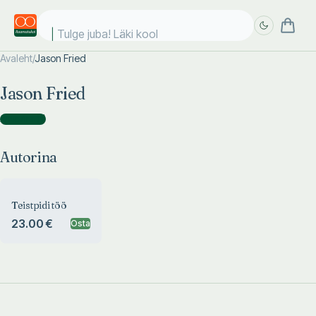
Tulge juba! Läki kooli
Avaleht
/
Jason Fried
Täpsem
Täpsem
Jason Fried
otsing
otsing
Autorina
(
1
)
Autorina
Teistpidi töö
23.00 €
Osta