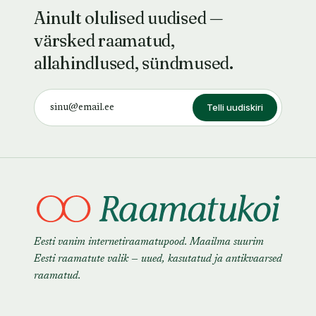
Ainult olulised uudised —
värsked raamatud,
allahindlused, sündmused.
Telli uudiskiri
Eesti vanim internetiraamatupood. Maailma suurim
Eesti raamatute valik — uued, kasutatud ja antikvaarsed
raamatud.