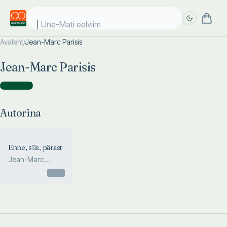
Une-Mati eelviima
Avaleht
/
Jean-Marc Parisis
Täpsem
Täpsem
Jean-Marc Parisis
otsing
otsing
Autorina
(
1
)
Autorina
Enne, siis, pärast
Jean-Marc
Parisis
Otsas