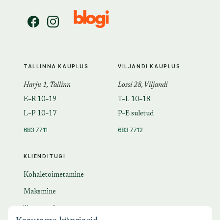
TALLINNA KAUPLUS
VILJANDI KAUPLUS
Harju 1, Tallinn
Lossi 28, Viljandi
E–R 10–19
T–L 10–18
L–P 10–17
P–E suletud
683 7711
683 7712
KLIENDITUGI
Kohaletoimetamine
Maksmine
Tagastamine