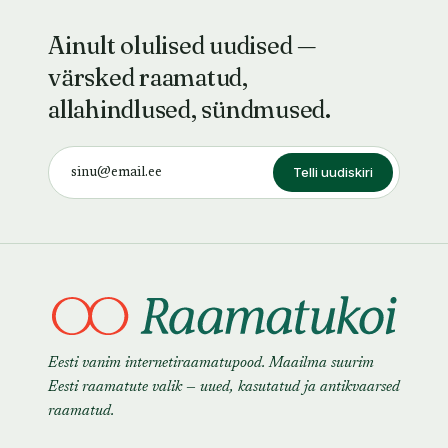
Ainult olulised uudised —
värsked raamatud,
allahindlused, sündmused.
Telli uudiskiri
Eesti vanim internetiraamatupood. Maailma suurim
Eesti raamatute valik — uued, kasutatud ja antikvaarsed
raamatud.