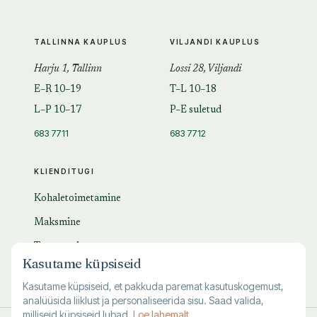
TALLINNA KAUPLUS
VILJANDI KAUPLUS
Harju 1, Tallinn
Lossi 28, Viljandi
E–R 10–19
T–L 10–18
L–P 10–17
P–E suletud
683 7711
683 7712
KLIENDITUGI
Kohaletoimetamine
Maksmine
Tagastamine
Kasutame küpsiseid
KKK
Kasutame küpsiseid, et pakkuda paremat kasutuskogemust,
analüüsida liiklust ja personaliseerida sisu. Saad valida,
milliseid küpsiseid lubad.
Loe lahemalt