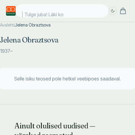
Tulge juba! Läki koo
Avaleht
/
Jelena Obraztsova
Täpsem
Täpsem
Jelena Obraztsova
otsing
otsing
1937
–
Selle isiku teosed pole hetkel veebipoes saadaval.
Ainult olulised uudised —