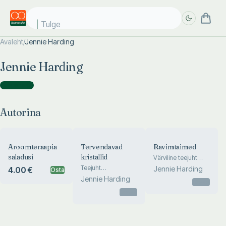
Tulge j
Avaleht
/
Jennie Harding
Täpsem
Täpsem
Jennie Harding
otsing
otsing
Autorina
(
3
)
Autorina
Aroomteraapia
Tervendavad
Ravimtaimed
saladusi
kristallid
Värviline teejuht
ravimtaimede ja
Teejuht
Jennie Harding
4.00 €
Osta
taimeravi juurde
emotsionaalse ja
Jennie Harding
Otsas
füüsilise tasakaaluni
Otsas