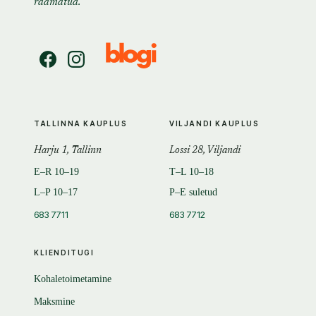
raamatud.
TALLINNA KAUPLUS
VILJANDI KAUPLUS
Harju 1, Tallinn
Lossi 28, Viljandi
E–R 10–19
T–L 10–18
L–P 10–17
P–E suletud
683 7711
683 7712
KLIENDITUGI
Kohaletoimetamine
Maksmine