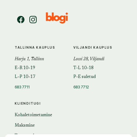
TALLINNA KAUPLUS
VILJANDI KAUPLUS
Harju 1, Tallinn
Lossi 28, Viljandi
E–R 10–19
T–L 10–18
L–P 10–17
P–E suletud
683 7711
683 7712
KLIENDITUGI
Kohaletoimetamine
Maksmine
Tagastamine