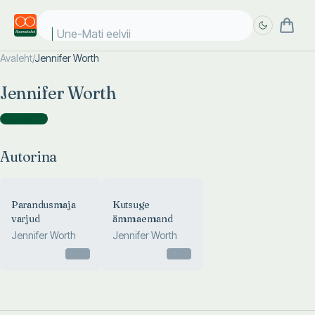
Une-Mati eelviim
Avaleht
/
Jennifer Worth
Täpsem
Täpsem
Jennifer Worth
otsing
otsing
Autorina
(
2
)
Autorina
Parandusmaja
Kutsuge
varjud
ämmaemand
Jennifer Worth
Jennifer Worth
Otsas
Otsas