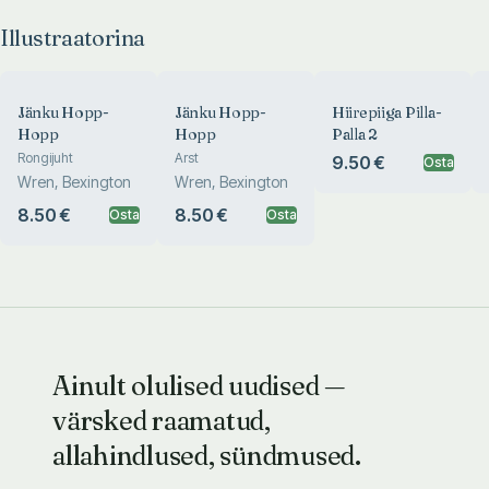
Illustraatorina
Jänku Hopp-
Jänku Hopp-
Hiirepiiga Pilla-
Hopp
Hopp
Palla 2
Rongijuht
Arst
9.50 €
Osta
Wren, Bexington
Wren, Bexington
8.50 €
8.50 €
Osta
Osta
Ainult olulised uudised —
värsked raamatud,
allahindlused, sündmused.