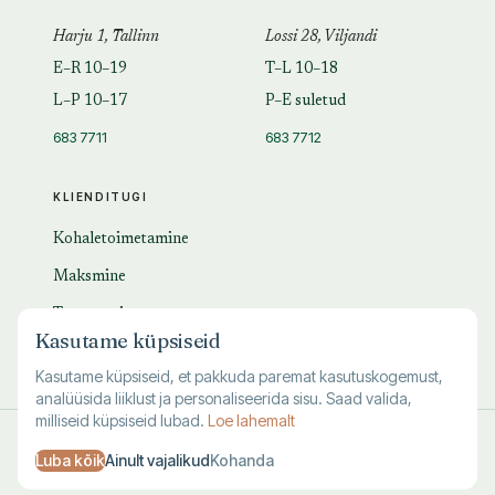
Harju 1, Tallinn
Lossi 28, Viljandi
E–R 10–19
T–L 10–18
L–P 10–17
P–E suletud
683 7711
683 7712
KLIENDITUGI
Kohaletoimetamine
Maksmine
Tagastamine
Kasutame küpsiseid
KKK
Kasutame küpsiseid, et pakkuda paremat kasutuskogemust,
analüüsida liiklust ja personaliseerida sisu. Saad valida,
milliseid küpsiseid lubad.
Loe lahemalt
© 1995–
2026
Kuutõrvaja OÜ · reg. 10463994
Luba kõik
Ainult vajalikud
Kohanda
·
·
·
Kasutustingimused
Privaatsus
Andmete kustutamine
Küpsised