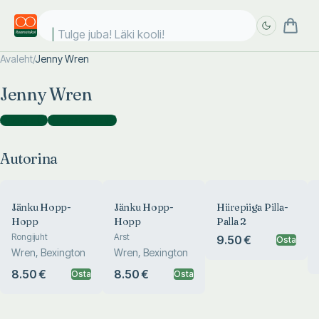
Tulge juba! Läki kooli!
Avaleht
/
Jenny Wren
Täpsem
Täpsem
Jenny Wren
otsing
otsing
Autorina
(
5
)
Illustraatorina
(
8
)
Autorina
Jänku Hopp-
Jänku Hopp-
Hiirepiiga Pilla-
Hopp
Hopp
Palla 2
Rongijuht
Arst
9.50 €
Osta
Wren, Bexington
Wren, Bexington
8.50 €
8.50 €
Osta
Osta