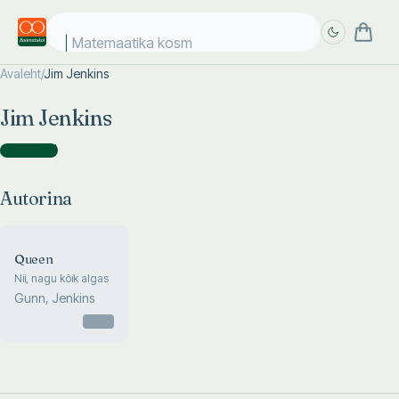
Matemaatika kosmo
Avaleht
/
Jim Jenkins
Täpsem
Täpsem
Jim Jenkins
otsing
otsing
Autorina
(
1
)
Autorina
Queen
Nii, nagu kõik algas
Gunn, Jenkins
Otsas