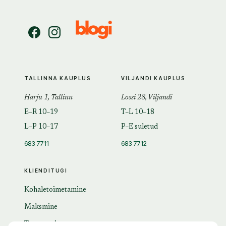
TALLINNA KAUPLUS
VILJANDI KAUPLUS
Harju 1, Tallinn
Lossi 28, Viljandi
E–R 10–19
T–L 10–18
L–P 10–17
P–E suletud
683 7711
683 7712
KLIENDITUGI
Kohaletoimetamine
Maksmine
Tagastamine