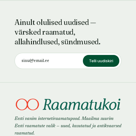
Ainult olulised uudised —
värsked raamatud,
allahindlused, sündmused.
Telli uudiskiri
Eesti vanim internetiraamatupood. Maailma suurim
Eesti raamatute valik — uued, kasutatud ja antikvaarsed
raamatud.