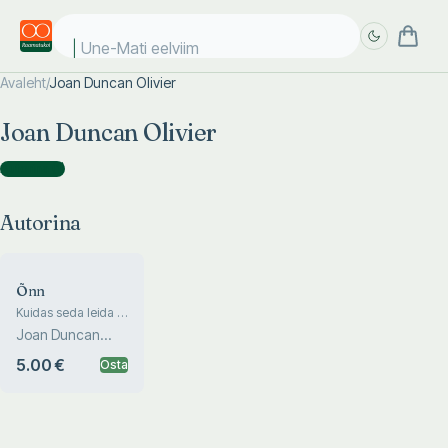
Une-Mati eelviima
Avaleht
/
Joan Duncan Olivier
Täpsem
Täpsem
Joan Duncan Olivier
otsing
otsing
Autorina
(
1
)
Autorina
Õnn
Kuidas seda leida ja
hoida
Joan Duncan
Olivier
5.00 €
Osta