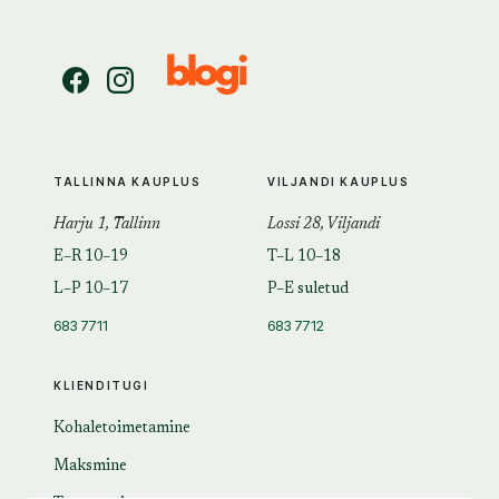
TALLINNA KAUPLUS
VILJANDI KAUPLUS
Harju 1, Tallinn
Lossi 28, Viljandi
E–R 10–19
T–L 10–18
L–P 10–17
P–E suletud
683 7711
683 7712
KLIENDITUGI
Kohaletoimetamine
Maksmine