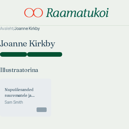
Avaleht
/
Joanne Kirkby
Otsi täpsemalt
Otsi täpsemalt
Joanne Kirkby
Illustraatorina
(
1
)
Kaanekujundajana
(
1
)
Illustraatorina
Nupuülesanded
suurematele ja
väiksematele
Sam Smith
Otsas