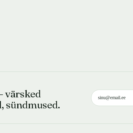
— värsked
d, sündmused.