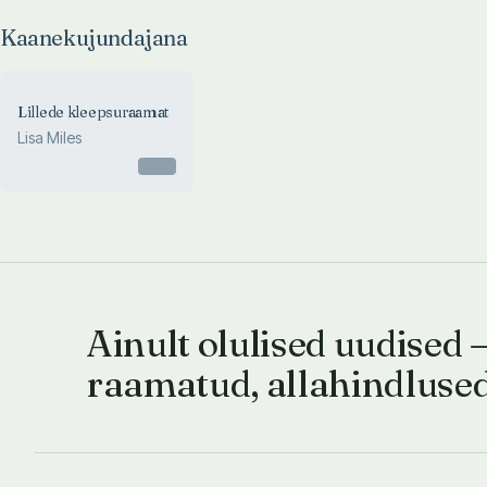
Kaanekujundajana
Lillede kleepsuraamat
Lisa Miles
Otsas
Ainult olulised uudised 
raamatud, allahindluse