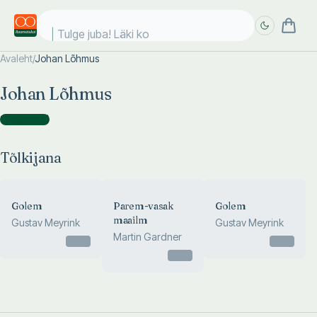
Tulge juba! Läki koo
Avaleht
/
Johan Lõhmus
Täpsem
Täpsem
Johan Lõhmus
otsing
otsing
Tõlkijana
(
3
)
Tõlkijana
Golem
Parem-vasak
Golem
maailm
Gustav Meyrink
Gustav Meyrink
Martin Gardner
Otsas
Otsas
Otsas