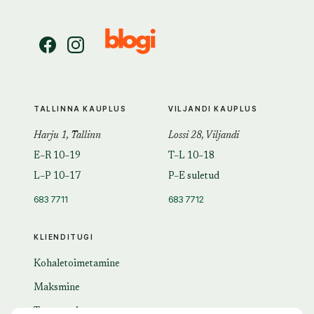
TALLINNA KAUPLUS
VILJANDI KAUPLUS
Harju 1, Tallinn
Lossi 28, Viljandi
E–R 10–19
T–L 10–18
L–P 10–17
P–E suletud
683 7711
683 7712
KLIENDITUGI
Kohaletoimetamine
Maksmine
Tagastamine