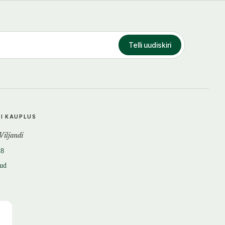
Telli uudiskiri
DI KAUPLUS
 Viljandi
18
tud