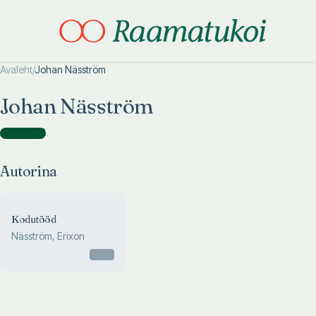
Avaleht
/
Johan Näsström
Otsi täpsemalt
Otsi täpsemalt
Johan Näsström
Autorina
(
1
)
Autorina
Kodutööd
Näsström, Erixon
Otsas