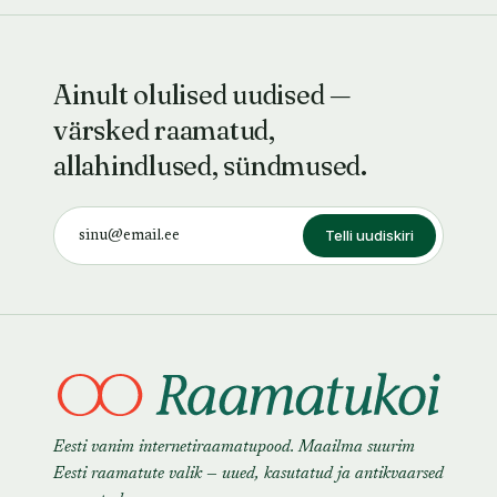
Ainult olulised uudised —
värsked raamatud,
allahindlused, sündmused.
Telli uudiskiri
Eesti vanim internetiraamatupood. Maailma suurim
Eesti raamatute valik — uued, kasutatud ja antikvaarsed