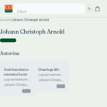
Korst
Avaleht
/
Johann Christoph Arnold
Täpsem
Täpsem
Johann Christoph Arnold
otsing
otsing
Autorina
(
2
)
Autorina
Andeksandmise
Omadega läbi
unustatud kunst
Lugusid sisemise
rahu leidmisest
Lugusid kibestumise
Johann Christoph
tõvest
Johann Christoph
Arnold
Otsas
tervenemisest
Arnold
Otsas