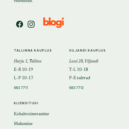
raamatud.
TALLINNA KAUPLUS
VILJANDI KAUPLUS
Harju 1, Tallinn
Lossi 28, Viljandi
E–R 10–19
T–L 10–18
L–P 10–17
P–E suletud
683 7711
683 7712
KLIENDITUGI
Kohaletoimetamine
Maksmine