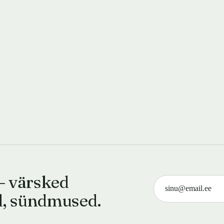
— värsked
d, sündmused.