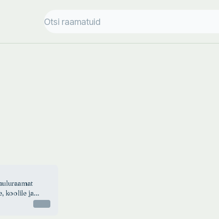
lauluraamat
e, koolile ja
Otsas