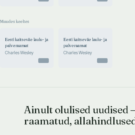
Muudes keeltes
Eesti kaitseväe laulu- ja
Eesti kaitseväe laulu- ja
palveraamat
palveraamat
Charles Wesley
Charles Wesley
Otsas
Otsas
Ainult olulised uudised 
raamatud, allahindluse