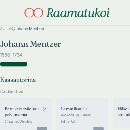
Avaleht
/
Johann Mentzer
Otsi täpsemalt
Otsi täpsemalt
Johann Mentzer
1658
–1734
Kaasautorina
(
3
)
Kaasautorina
Eestikeelsed
Eesti kaitseväe laulu- ja
Lemmiklaulik
Väike 
palveraamat
kirikul
Algkooli I ja II klassi
lauluvara
kodule
Charles Wesley
Riho Päts
Otsas
Otsas