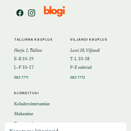
TALLINNA KAUPLUS
VILJANDI KAUPLUS
Harju 1, Tallinn
Lossi 28, Viljandi
E–R 10–19
T–L 10–18
L–P 10–17
P–E suletud
683 7711
683 7712
KLIENDITUGI
Kohaletoimetamine
Maksmine
Tagastamine