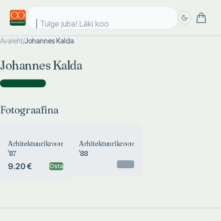
Tulge juba! Läki kool
Avaleht
/
Johannes Kalda
Täpsem
Täpsem
Johannes Kalda
otsing
otsing
Fotograafina
(
2
)
Fotograafina
Arhitektuurikroonika
Arhitektuurikroonika
'87
'88
Otsas
9.20 €
Osta