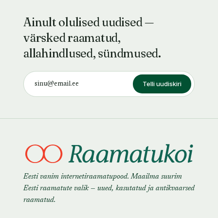
Ainult olulised uudised —
värsked raamatud,
allahindlused, sündmused.
Telli uudiskiri
Eesti vanim internetiraamatupood. Maailma suurim
Eesti raamatute valik — uued, kasutatud ja antikvaarsed
raamatud.