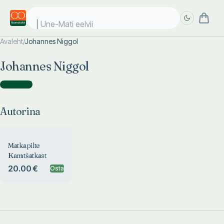
Une-Mati eelviim
Avaleht
/
Johannes Niggol
Täpsem
Täpsem
Johannes Niggol
otsing
otsing
Autorina
(
1
)
Autorina
Matkapilte
Kamtšatkast
20.00 €
Osta