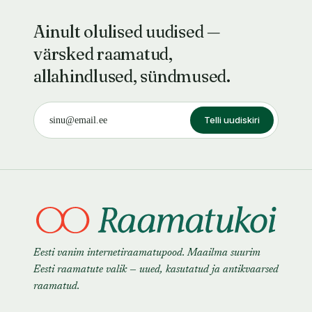
Ainult olulised uudised —
värsked raamatud,
allahindlused, sündmused.
Telli uudiskiri
Eesti vanim internetiraamatupood. Maailma suurim
Eesti raamatute valik — uued, kasutatud ja antikvaarsed
raamatud.