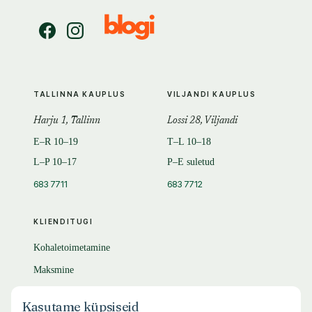
TALLINNA KAUPLUS
VILJANDI KAUPLUS
Harju 1, Tallinn
Lossi 28, Viljandi
E–R 10–19
T–L 10–18
L–P 10–17
P–E suletud
683 7711
683 7712
KLIENDITUGI
Kohaletoimetamine
Maksmine
Tagastamine
Kasutame küpsiseid