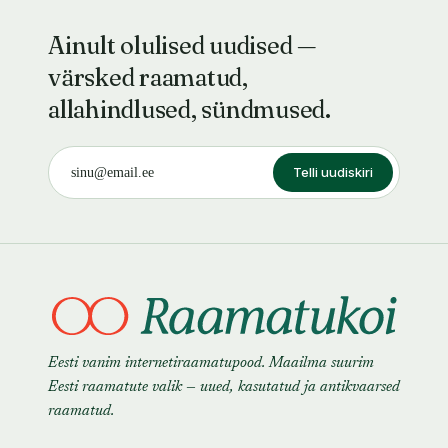
Ainult olulised uudised —
värsked raamatud,
allahindlused, sündmused.
Telli uudiskiri
Eesti vanim internetiraamatupood. Maailma suurim
Eesti raamatute valik — uued, kasutatud ja antikvaarsed
raamatud.