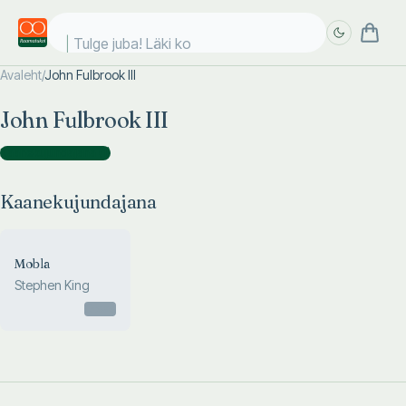
Tulge juba! Läki koo
Avaleht
/
John Fulbrook III
Täpsem
Täpsem
John Fulbrook III
otsing
otsing
Kaanekujundajana
(
1
)
Kaanekujundajana
Mobla
Stephen King
Otsas