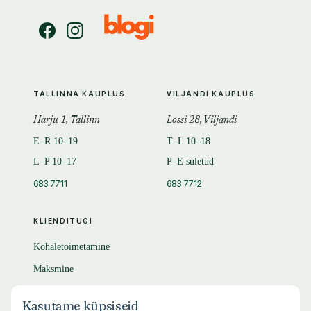
TALLINNA KAUPLUS
VILJANDI KAUPLUS
Harju 1, Tallinn
Lossi 28, Viljandi
E–R 10–19
T–L 10–18
L–P 10–17
P–E suletud
683 7711
683 7712
KLIENDITUGI
Kohaletoimetamine
Maksmine
Tagastamine
Kasutame küpsiseid