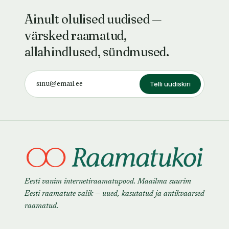
Ainult olulised uudised —
värsked raamatud,
allahindlused, sündmused.
Telli uudiskiri
Eesti vanim internetiraamatupood. Maailma suurim
Eesti raamatute valik — uued, kasutatud ja antikvaarsed
raamatud.