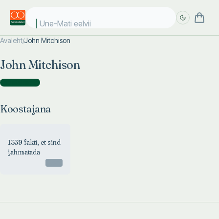
Une-Mati eelviim
Avaleht
/
John Mitchison
Täpsem
Täpsem
John Mitchison
otsing
otsing
Koostajana
(
1
)
Koostajana
1339 fakti, et sind
jahmatada
Otsas