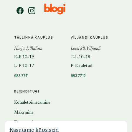
TALLINNA KAUPLUS
VILJANDI KAUPLUS
Harju 1, Tallinn
Lossi 28, Viljandi
E–R 10–19
T–L 10–18
L–P 10–17
P–E suletud
683 7711
683 7712
KLIENDITUGI
Kohaletoimetamine
Maksmine
Tagastamine
Kasutame küpsiseid