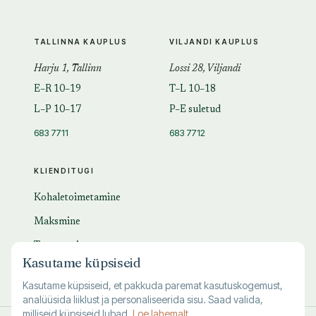
TALLINNA KAUPLUS
VILJANDI KAUPLUS
Harju 1, Tallinn
Lossi 28, Viljandi
E–R 10–19
T–L 10–18
L–P 10–17
P–E suletud
683 7711
683 7712
KLIENDITUGI
Kohaletoimetamine
Maksmine
Tagastamine
Kasutame küpsiseid
KKK
Kasutame küpsiseid, et pakkuda paremat kasutuskogemust,
analüüsida liiklust ja personaliseerida sisu. Saad valida,
milliseid küpsiseid lubad.
Loe lahemalt