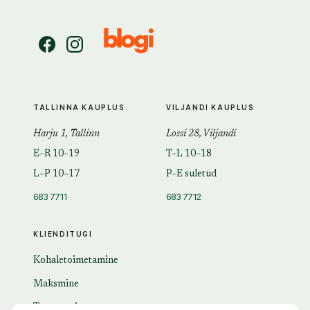
TALLINNA KAUPLUS
VILJANDI KAUPLUS
Harju 1, Tallinn
Lossi 28, Viljandi
E–R 10–19
T–L 10–18
L–P 10–17
P–E suletud
683 7711
683 7712
KLIENDITUGI
Kohaletoimetamine
Maksmine
Tagastamine