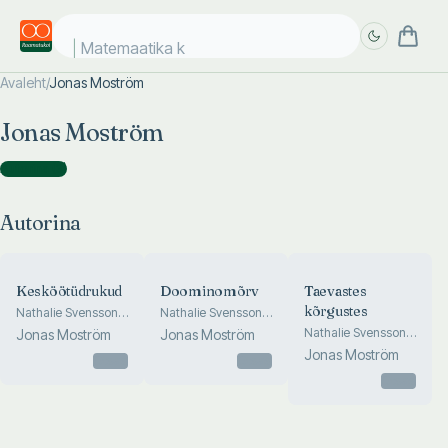
Matemaatika ko
Avaleht
/
Jonas Moström
Täpsem
Täpsem
Jonas Moström
otsing
otsing
Autorina
(
3
)
Autorina
Kesköötüdrukud
Doominomõrv
Taevastes
kõrgustes
Nathalie Svenssoni
Nathalie Svenssoni
ja Johan Axbergi
sari II
Nathalie Svenssoni
Jonas Moström
Jonas Moström
sari III
sari I
Jonas Moström
Otsas
Otsas
Otsas