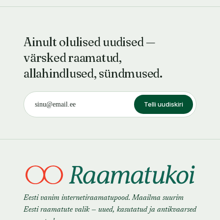
Ainult olulised uudised —
värsked raamatud,
allahindlused, sündmused.
Telli uudiskiri
Eesti vanim internetiraamatupood. Maailma suurim
Eesti raamatute valik — uued, kasutatud ja antikvaarsed