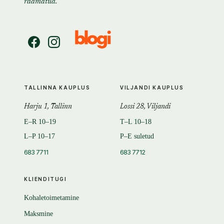
raamatud.
TALLINNA KAUPLUS
VILJANDI KAUPLUS
Harju 1, Tallinn
Lossi 28, Viljandi
E–R 10–19
T–L 10–18
L–P 10–17
P–E suletud
683 7711
683 7712
KLIENDITUGI
Kohaletoimetamine
Maksmine