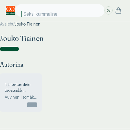
Seksi kummaline
Avaleht
/
Jouko Tiainen
Täpsem
Täpsem
Jouko Tiainen
otsing
otsing
Autorina
(
1
)
Autorina
Tisleritoodete
tööstuslik
tootmine
Auvinen, Isomäki,
Koponen,
Otsas
Saimovaara...