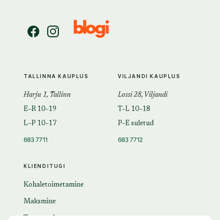
TALLINNA KAUPLUS
VILJANDI KAUPLUS
Harju 1, Tallinn
Lossi 28, Viljandi
E–R 10–19
T–L 10–18
L–P 10–17
P–E suletud
683 7711
683 7712
KLIENDITUGI
Kohaletoimetamine
Maksmine
Tagastamine