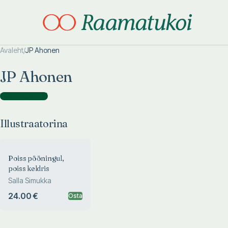
Avaleht
/
JP Ahonen
Otsi täpsemalt
Otsi täpsemalt
JP Ahonen
Illustraatorina
(
1
)
Illustraatorina
Poiss pööningul,
poiss keldris
Salla Simukka
24.00 €
Osta