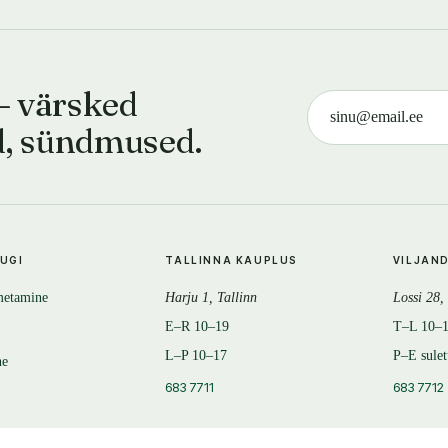
— värsked
d, sündmused.
TUGI
TALLINNA KAUPLUS
VILJAN
metamine
Harju 1, Tallinn
Lossi 28,
E–R 10–19
T–L 10–
L–P 10–17
P–E sule
ne
683 7711
683 7712