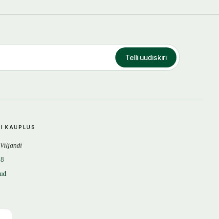
Telli uudiskiri
DI KAUPLUS
 Viljandi
18
tud