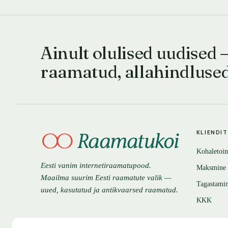
Ainult olulised uudised 
raamatud, allahindluse
KLIENDI
Kohaletoi
Eesti vanim internetiraamatupood.
Maksmine
Maailma suurim Eesti raamatute valik —
Tagastami
uued, kasutatud ja antikvaarsed raamatud.
KKK