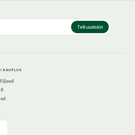
Telli uudiskiri
DI KAUPLUS
 Viljandi
18
tud