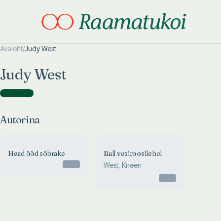
Avaleht
/
Judy West
Otsi täpsemalt
Otsi täpsemalt
Judy West
Autorina
(
2
)
Autorina
Head ööd sõbrake
Ball vesiroosilehel
Otsas
West, Kneen
Otsas