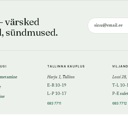
— värsked
d, sündmused.
TUGI
TALLINNA KAUPLUS
VILJAN
imetamine
Harju 1, Tallinn
Lossi 28,
E–R 10–19
T–L 10–
e
L–P 10–17
P–E sule
ine
683 7711
683 7712