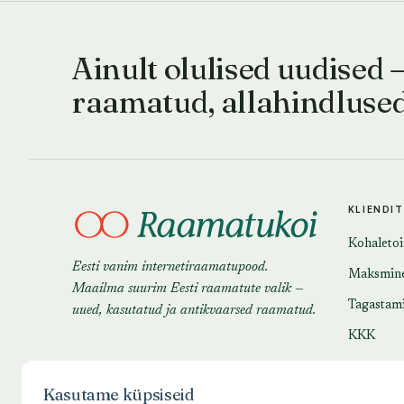
Ainult olulised uudised 
raamatud, allahindluse
KLIENDI
Kohaleto
Eesti vanim internetiraamatupood.
Maksmin
Maailma suurim Eesti raamatute valik —
Tagastam
uued, kasutatud ja antikvaarsed raamatud.
KKK
Kasutame küpsiseid