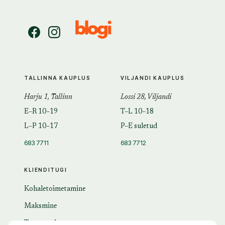
TALLINNA KAUPLUS
VILJANDI KAUPLUS
Harju 1, Tallinn
Lossi 28, Viljandi
E–R 10–19
T–L 10–18
L–P 10–17
P–E suletud
683 7711
683 7712
KLIENDITUGI
Kohaletoimetamine
Maksmine
Tagastamine