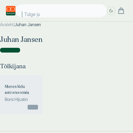
Tulge jub
Avaleht
/
Juhan Jansen
Täpsem
Täpsem
Juhan Jansen
otsing
otsing
Tõlkijana
(
1
)
Tõlkijana
Meresõidu
astronoomia
Boris Hljustin
Otsas