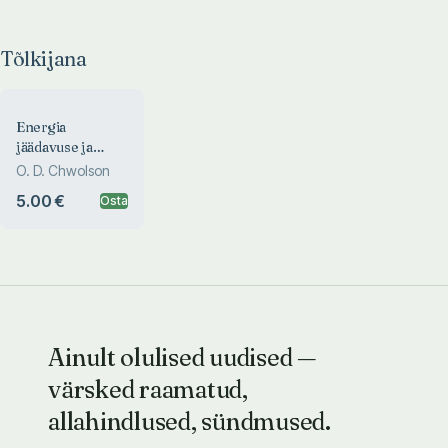
Tõlkijana
Energia
jäädavuse ja
hajumise seadus
O. D. Chwolson
5.00 €
Osta
Ainult olulised uudised —
värsked raamatud,
allahindlused, sündmused.