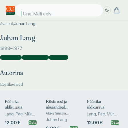
Une-Mati eelvi
Avaleht
/
Juhan Lang
Täpsem
Täpsem
Juhan Lang
otsing
otsing
1888
–1977
Autorina
(
46
)
Kaasautorina
(
2
)
Tõlkijana
(
1
)
Autorina
Eestikeelsed
Füüsika
Küsimusi ja
Füüsika
üldkursus
ülesandeid
üldkursus
füüsikast
Abiks füüsika
Lang, Pae, Mürk,
Lang, Pae, Mürk,
üldkursuse õppijaile
Mitt, Marran
Juhan Lang
Maran, Mitt
12.00 €
12.00 €
Osta
Osta