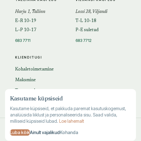
Harju 1, Tallinn
Lossi 28, Viljandi
E–R 10–19
T–L 10–18
L–P 10–17
P–E suletud
683 7711
683 7712
KLIENDITUGI
Kohaletoimetamine
Maksmine
Tagastamine
Kasutame küpsiseid
KKK
Kasutame küpsiseid, et pakkuda paremat kasutuskogemust,
analüüsida liiklust ja personaliseerida sisu. Saad valida,
milliseid küpsiseid lubad.
Loe lahemalt
© 1995–
2026
Kuutõrvaja OÜ · reg. 10463994
Luba kõik
Ainult vajalikud
Kohanda
·
·
·
Kasutustingimused
Privaatsus
Andmete kustutamine
Küpsised