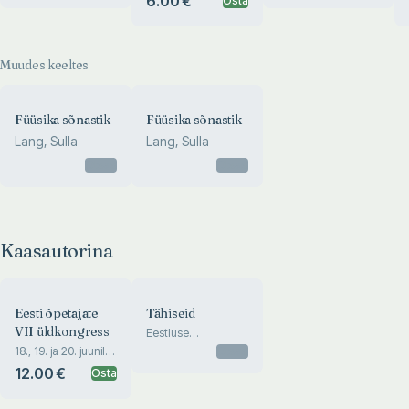
6.00 €
Osta
Muudes keeltes
Füüsika sõnastik
Füüsika sõnastik
Lang, Sulla
Lang, Sulla
Otsas
Otsas
Kaasautorina
Eesti õpetajate
Tähiseid
VII üldkongress
Eestluse
aastaraamat 1935
18., 19. ja 20. juunil
Otsas
1925 a. Tallinnas
12.00 €
Osta