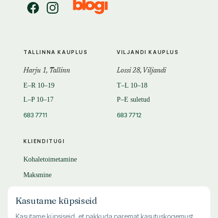
TALLINNA KAUPLUS
VILJANDI KAUPLUS
Harju 1, Tallinn
Lossi 28, Viljandi
E–R 10–19
T–L 10–18
L–P 10–17
P–E suletud
683 7711
683 7712
KLIENDITUGI
Kohaletoimetamine
Maksmine
Tagastamine
Kasutame küpsiseid
KKK
Kasutame küpsiseid, et pakkuda paremat kasutuskogemust,