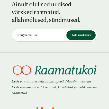
Ainult olulised uudised —
värsked raamatud,
allahindlused, sündmused.
Telli uudiskiri
Eesti vanim internetiraamatupood. Maailma suurim
Eesti raamatute valik — uued, kasutatud ja antikvaarsed
raamatud.