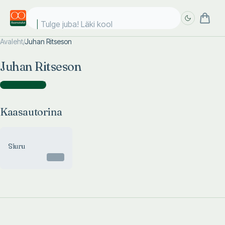
Tulge juba! Läki kooli
Avaleht
/
Juhan Ritseson
Täpsem
Täpsem
Juhan Ritseson
otsing
otsing
Kaasautorina
(
1
)
Kaasautorina
Siuru
Otsas