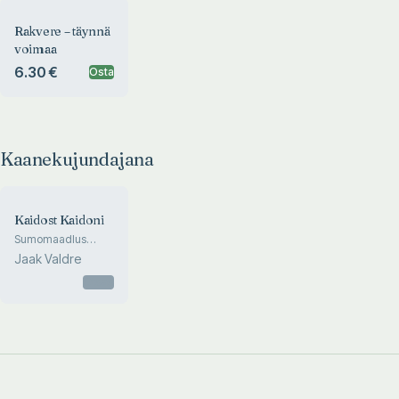
Rakvere – täynnä
voimaa
6.30 €
Osta
Kaanekujundajana
Kaidost Kaidoni
Sumomaadlus
Eestis aastatel
Jaak Valdre
1994-2008
Otsas