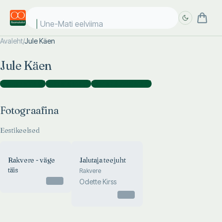
Une-Mati eelviimase
Avaleht
/
Jule Käen
Täpsem
Täpsem
Jule Käen
otsing
otsing
Fotograafina
(
3
)
Toimetajana
(
2
)
Kaanekujundajana
(
1
)
Fotograafina
Eestikeelsed
Rakvere - väge
Jalutaja teejuht
täis
Rakvere
Otsas
Odette Kirss
Otsas