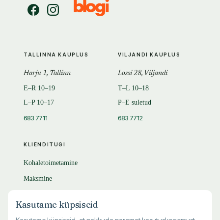
TALLINNA KAUPLUS
VILJANDI KAUPLUS
Harju 1, Tallinn
Lossi 28, Viljandi
E–R 10–19
T–L 10–18
L–P 10–17
P–E suletud
683 7711
683 7712
KLIENDITUGI
Kohaletoimetamine
Maksmine
Tagastamine
Kasutame küpsiseid
KKK