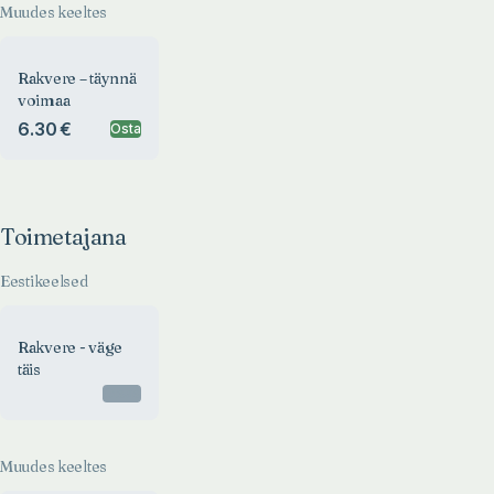
Muudes keeltes
Rakvere – täynnä
voimaa
6.30 €
Osta
Toimetajana
Eestikeelsed
Rakvere - väge
täis
Otsas
Muudes keeltes