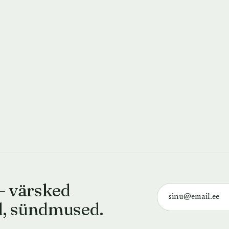
— värsked
d, sündmused.