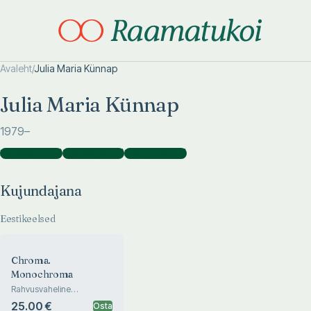
Avaleht
/
Julia Maria Künnap
Otsi täpsemalt
Otsi täpsemalt
Julia Maria Künnap
1979
–
Kujundajana
(
2
)
Toimetajana
(
1
)
Fotograafina
(
1
)
Kujundajana
Eestikeelsed
Chroma.
Monochroma
Rahvusvaheline
ehtekunstinäitus ja
25.00 €
Osta