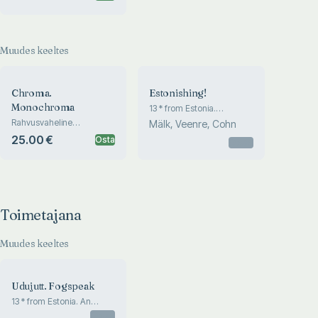
konverents. International
jewellery art exhibition and
conference
Muudes keeltes
Chroma.
Estonishing!
Monochroma
13 * from Estonia.
Exhibition of 13 Estonian
Rahvusvaheline
Mälk, Veenre, Cohn
jewellers
ehtekunstinäitus ja
25.00 €
Osta
Otsas
konverents. International
jewellery art exhibition and
conference
Toimetajana
Muudes keeltes
Udujutt. Fogspeak
13 * from Estonia. An
exhibition on 13 Estonian
Otsas