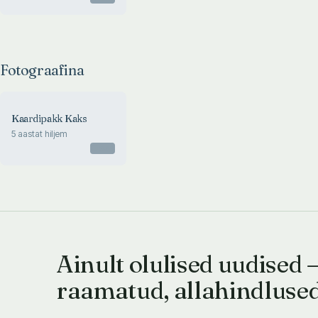
jewellers
Fotograafina
Kaardipakk Kaks
5 aastat hiljem
Otsas
Ainult olulised uudised 
raamatud, allahindluse