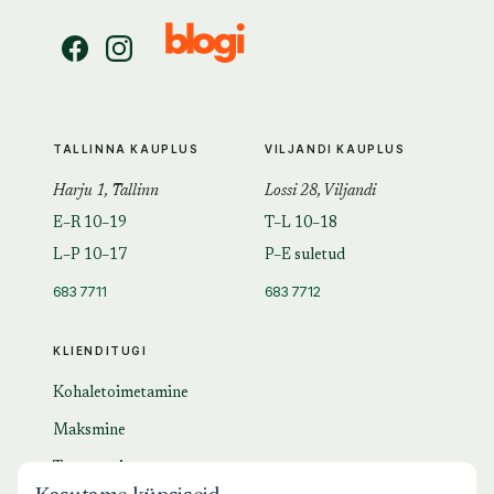
TALLINNA KAUPLUS
VILJANDI KAUPLUS
Harju 1, Tallinn
Lossi 28, Viljandi
E–R 10–19
T–L 10–18
L–P 10–17
P–E suletud
683 7711
683 7712
KLIENDITUGI
Kohaletoimetamine
Maksmine
Tagastamine