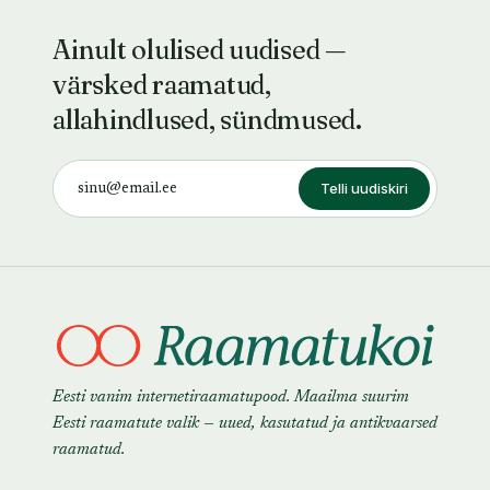
Ainult olulised uudised —
värsked raamatud,
allahindlused, sündmused.
Telli uudiskiri
Eesti vanim internetiraamatupood. Maailma suurim
Eesti raamatute valik — uued, kasutatud ja antikvaarsed
raamatud.