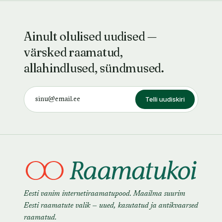
Ainult olulised uudised —
värsked raamatud,
allahindlused, sündmused.
Telli uudiskiri
Eesti vanim internetiraamatupood. Maailma suurim
Eesti raamatute valik — uued, kasutatud ja antikvaarsed
raamatud.