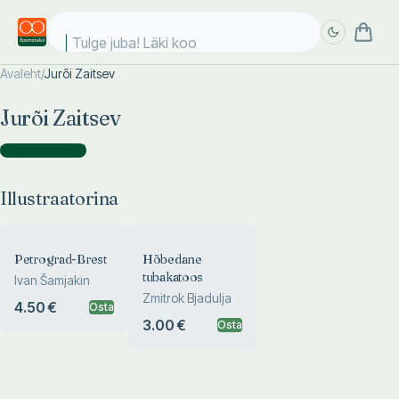
Tulge juba! Läki kool
Avaleht
/
Jurõi Zaitsev
Täpsem
Täpsem
Jurõi Zaitsev
otsing
otsing
Illustraatorina
(
2
)
Illustraatorina
Petrograd-Brest
Hõbedane
tubakatoos
Ivan Šamjakin
Zmitrok Bjadulja
4.50 €
Osta
3.00 €
Osta