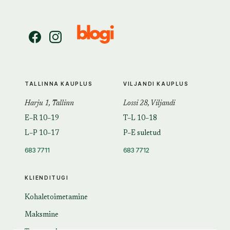
TALLINNA KAUPLUS
VILJANDI KAUPLUS
Harju 1, Tallinn
Lossi 28, Viljandi
E–R 10–19
T–L 10–18
L–P 10–17
P–E suletud
683 7711
683 7712
KLIENDITUGI
Kohaletoimetamine
Maksmine