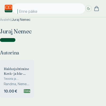
Enne päikes
Avaleht
/
Juraj Nemec
Täpsem
Täpsem
Juraj Nemec
otsing
otsing
Autorina
(
1
)
Autorina
Haldusjuhtimine
Kesk- ja Ida-
Euroopa
Teooria ja
juhtumianalüüsid
siirderiikides
Randma, Nemec,
Prokop, Vintar,
10.00 €
Osta
Wright