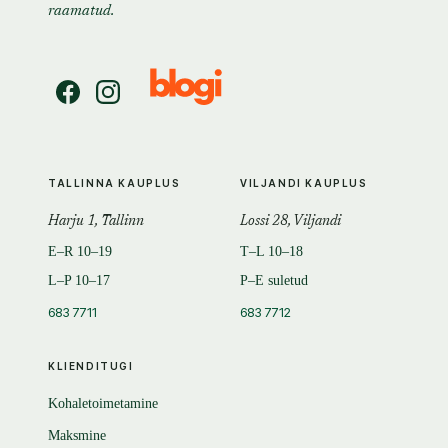
raamatud.
TALLINNA KAUPLUS
VILJANDI KAUPLUS
Harju 1, Tallinn
Lossi 28, Viljandi
E–R 10–19
T–L 10–18
L–P 10–17
P–E suletud
683 7711
683 7712
KLIENDITUGI
Kohaletoimetamine
Maksmine