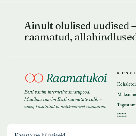
Ainult olulised uudised 
raamatud, allahindluse
KLIENDI
Kohaleto
Eesti vanim internetiraamatupood.
Maksmin
Maailma suurim Eesti raamatute valik —
Tagastam
uued, kasutatud ja antikvaarsed raamatud.
KKK
Kasutame küpsiseid