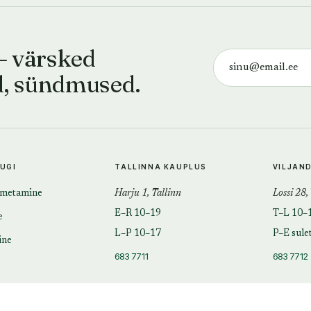
— värsked
d, sündmused.
TUGI
TALLINNA KAUPLUS
VILJAN
imetamine
Harju 1, Tallinn
Lossi 28,
E–R 10–19
T–L 10–
e
L–P 10–17
P–E sule
ine
683 7711
683 7712