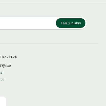
Telli uudiskiri
DI KAUPLUS
 Viljandi
18
tud