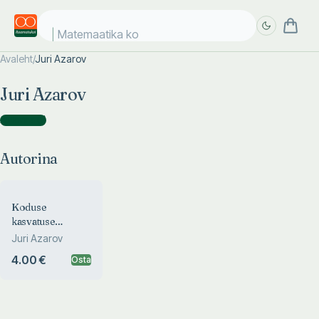
Matemaatika kos
Avaleht
/
Juri Azarov
Täpsem
Täpsem
Juri Azarov
otsing
otsing
Autorina
(
1
)
Autorina
Koduse
kasvatuse
pedagoogika
Juri Azarov
4.00 €
Osta