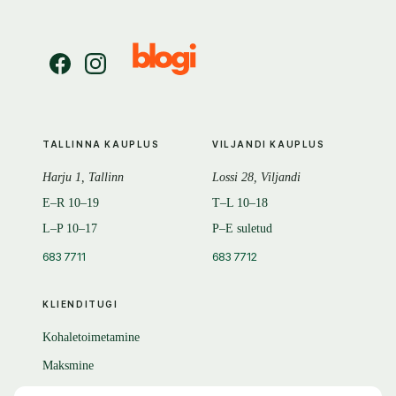
TALLINNA KAUPLUS
VILJANDI KAUPLUS
Harju 1, Tallinn
Lossi 28, Viljandi
E–R 10–19
T–L 10–18
L–P 10–17
P–E suletud
683 7711
683 7712
KLIENDITUGI
Kohaletoimetamine
Maksmine
Tagastamine