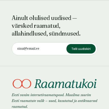
Ainult olulised uudised —
värsked raamatud,
allahindlused, sündmused.
Telli uudiskiri
Eesti vanim internetiraamatupood. Maailma suurim
Eesti raamatute valik — uued, kasutatud ja antikvaarsed
raamatud.