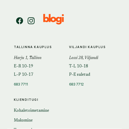
TALLINNA KAUPLUS
VILJANDI KAUPLUS
Harju 1, Tallinn
Lossi 28, Viljandi
E–R 10–19
T–L 10–18
L–P 10–17
P–E suletud
683 7711
683 7712
KLIENDITUGI
Kohaletoimetamine
Maksmine