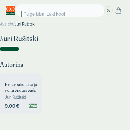
Tulge juba! Läki kooli
Avaleht
/
Juri Ružitski
Täpsem
Täpsem
Juri Ružitski
otsing
otsing
Autorina
(
1
)
Autorina
Elektroakustika ja
võimendusseadmed
Juri Ružitski
9.00 €
Osta