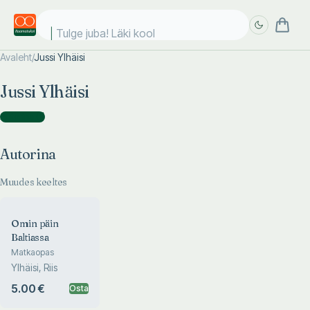
Tulge juba! Läki kooli
Avaleht
/
Jussi Ylhäisi
Täpsem
Täpsem
Jussi Ylhäisi
otsing
otsing
Autorina
(
1
)
Autorina
Muudes keeltes
Omin päin
Baltiassa
Matkaopas
Ylhäisi, Riis
5.00 €
Osta