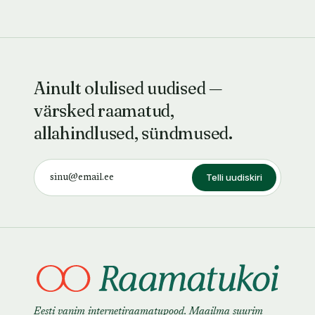
Ainult olulised uudised —
värsked raamatud,
allahindlused, sündmused.
Telli uudiskiri
Eesti vanim internetiraamatupood. Maailma suurim