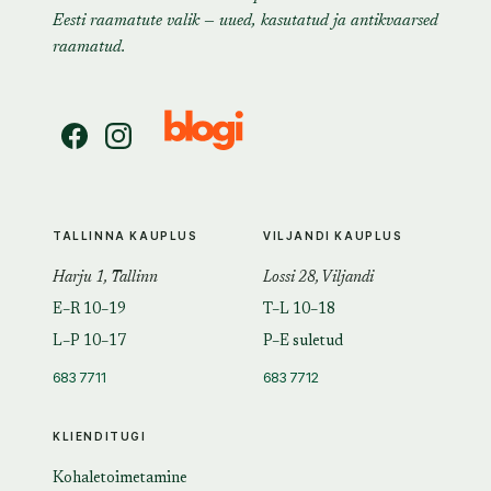
Eesti raamatute valik — uued, kasutatud ja antikvaarsed
raamatud.
TALLINNA KAUPLUS
VILJANDI KAUPLUS
Harju 1, Tallinn
Lossi 28, Viljandi
E–R 10–19
T–L 10–18
L–P 10–17
P–E suletud
683 7711
683 7712
KLIENDITUGI
Kohaletoimetamine