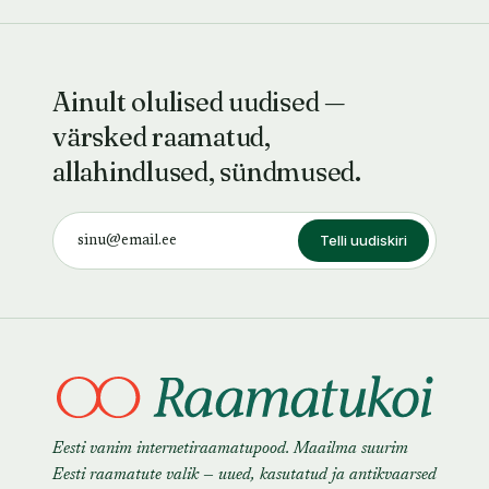
Ainult olulised uudised —
värsked raamatud,
allahindlused, sündmused.
Telli uudiskiri
Eesti vanim internetiraamatupood. Maailma suurim
Eesti raamatute valik — uued, kasutatud ja antikvaarsed