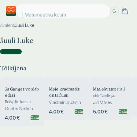
Matemaatika kosmo
Avaleht
/
Juuli Luke
Täpsem
Täpsem
Juuli Luke
otsing
otsing
Tõlkijana
(
4
)
Tõlkijana
Ja Ganges voolab
Meie kvadraadis
Maa ekvaatori all
edasi
on taifuun
ehk Täielik ja
üksikasjaline
Reisipilte Indiast
Vladimir Družinin
Jiří Marek
kirjeldus reisist
Günter Nerlich
Jaava ja Bali
4.00 €
5.00 €
Osta
Osta
saarele, mis sai
4.00 €
Osta
teoks sel issanda
aastal 1955